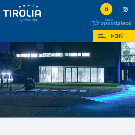
Deutsch
English
Mein Service
MENÜ
Français
Italiano
Español
Polski
Česky
Magyar
Hrvatski
Română