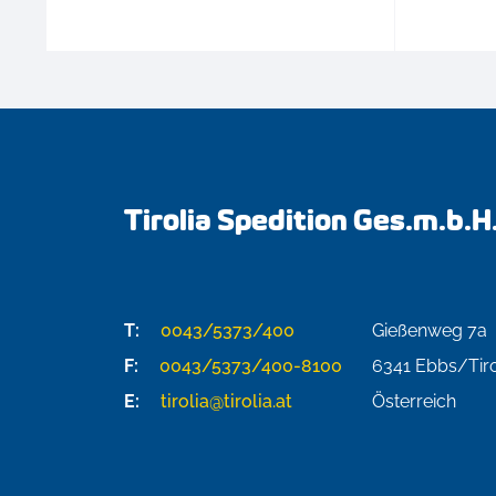
Tirolia Spedition Ges.m.b.H
T:
0043/5373/400
Gießenweg 7a
F:
0043/5373/400-8100
6341
Ebbs/Tiro
E:
tirolia@tirolia.at
Österreich