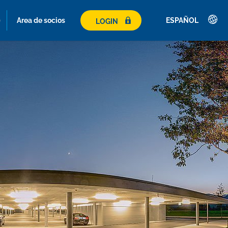
Area de socios
ESPAÑOL
LOGIN
Deutsch
English
Français
Italiano
Español
Polski
Česky
Magyar
Hrvatski
Română