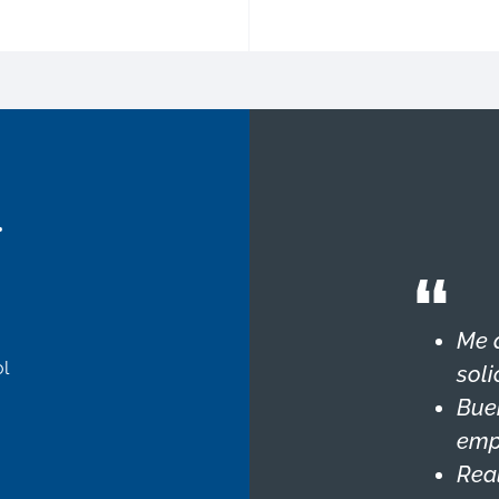
.
Me 
l
soli
Bue
emp
Real