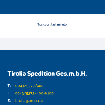
Transport last minute.
Tirolia Spedition Ges.m.b.H.
T:
0043/5373/400
F:
0043/5373/400-8100
E:
tirolia@tirolia.at