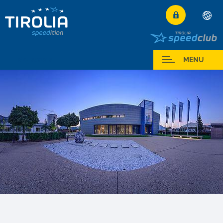
Deutsch
English
Moj serwis
MENU
Français
Italiano
Español
Polski
Česky
Magyar
Hrvatski
Română