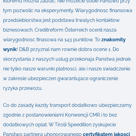
ktoremu mozna zaufac. Nie mozecie sobie Panstwo przy
tym pozwolic na eksperymenty. Wiarygodnosc finansowa
przedsiebiorstwa jest podstawa trwalych kontaktow
biznesowach. Creditreform Österreich ocenil nasza
wiarygodnosc finasowa na 143 punktow. To
znakomity
wynik
! D&B przyznal nam rownie dobra ocene 1. Do
skorzystania z naszych uslug przekonaja Panstwa jednak
nie tylko nasze warunki platnosci, ale i nasze swiadczenie
w zakresie ubezpieczen gwarantujace ograniczenie
ryzyka przewozu.
Co do zasady kazdy transport dodatkowo ubezpieczamy
zgodnie z postanowieniami Konwencji CMR i to bez
dodatkowych oplat. W Tirolii Speedition zyskujecie
Panstwo partnera uhonorowanego
certyfikatem jakosci