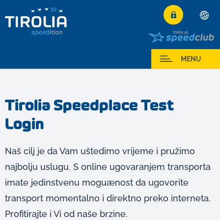
Deutsch
English
Moja usluga
MENU
Français
Italiano
Tirolia Speedplace Test
Español
Login
Polski
Česky
Magyar
Naš cilj je da Vam uštedimo vrijeme i pružimo
Hrvatski
najbolju uslugu. S online ugovaranjem transporta
Română
imate jedinstvenu moguænost da ugovorite
transport momentalno i direktno preko interneta.
Profitirajte i Vi od naše brzine.