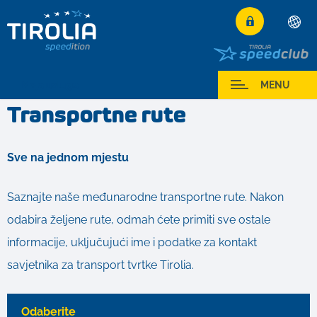
Deutsch
English
Moja usluga
MENU
Français
Transportne rute
Italiano
Español
Sve na jednom mjestu
Polski
Česky
Saznajte naše međunarodne transportne rute. Nakon
Magyar
odabira željene rute, odmah ćete primiti sve ostale
Hrvatski
informacije, uključujući ime i podatke za kontakt
Română
savjetnika za transport tvrtke Tirolia.
Odaberite