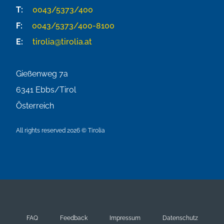
T:
0043/5373/400
F:
0043/5373/400-8100
E:
tirolia@tirolia.at
Gießenweg 7a
6341
Ebbs/Tirol
Österreich
All rights reserved 2026 © Tirolia
FAQ
Feedback
Impressum
Datenschutz