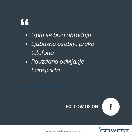
Upiti se brzo obraduju
Ljubazno osoblje preko
telefona
Pouzdano odvijanje
transporta
4. . Stefano iz Langenfelda
FOLLOW US ON:
made with passion by