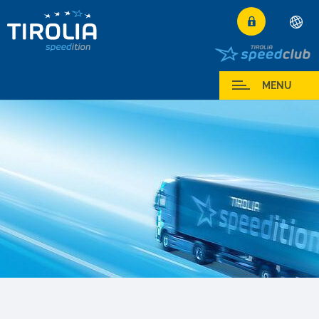
Deutsch
Română
Moja usluga
MENU