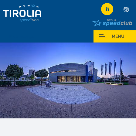
Deutsch
English
Moja usluga
MENU
Français
Italiano
Español
Polski
Česky
Magyar
Hrvatski
Română