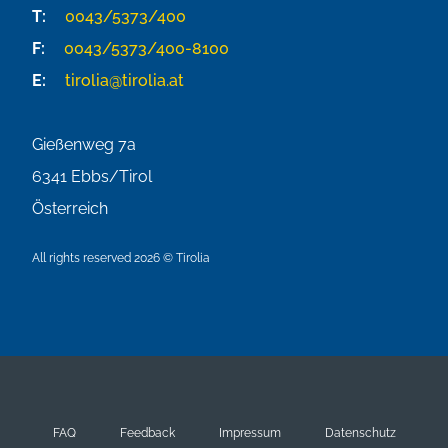
T:
0043/5373/400
F:
0043/5373/400-8100
E:
tirolia@tirolia.at
Gießenweg 7a
6341
Ebbs/Tirol
Österreich
All rights reserved 2026 © Tirolia
FAQ
Feedback
Impressum
Datenschutz